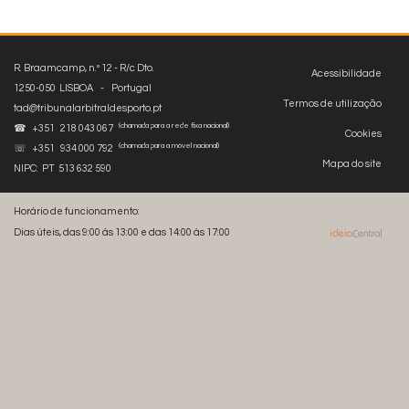
R. Braamcamp, n.º 12 - R/c Dto.
Acessibilidade
1250-050 LISBOA - Portugal
Termos de utilização
tad@tribunalarbitraldesporto.pt
(chamada para a rede fixa nacional)
☎ +351 218 043 067
Cookies
(chamada para a móvel nacional)
☏ +351 934 000 792
Mapa do site
NIPC: PT 513 632 590
Horário de funcionamento:
Dias úteis, das 9:00 às 13:00 e das 14:00 às 17:00