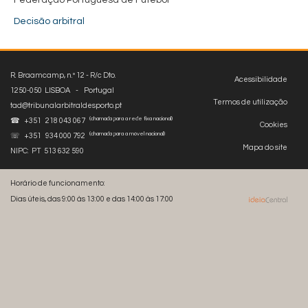
Federação Portuguesa de Futebol
Decisão arbitral
R. Braamcamp, n.º 12 - R/c Dto.
Acessibilidade
1250-050 LISBOA - Portugal
Termos de utilização
tad@tribunalarbitraldesporto.pt
(chamada para a rede fixa nacional)
☎ +351 218 043 067
Cookies
(chamada para a móvel nacional)
☏ +351 934 000 792
Mapa do site
NIPC: PT 513 632 590
Horário de funcionamento:
Dias úteis, das 9:00 às 13:00 e das 14:00 às 17:00