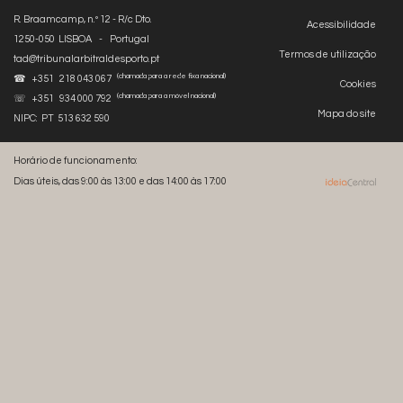
R. Braamcamp, n.º 12 - R/c Dto.
Acessibilidade
1250-050 LISBOA - Portugal
Termos de utilização
tad@tribunalarbitraldesporto.pt
(chamada para a rede fixa nacional)
☎ +351 218 043 067
Cookies
(chamada para a móvel nacional)
☏ +351 934 000 792
Mapa do site
NIPC: PT 513 632 590
Horário de funcionamento:
Dias úteis, das 9:00 às 13:00 e das 14:00 às 17:00