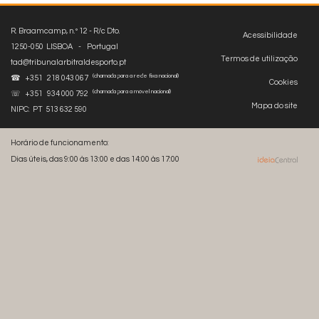
R. Braamcamp, n.º 12 - R/c Dto.
Acessibilidade
1250-050 LISBOA - Portugal
Termos de utilização
tad@tribunalarbitraldesporto.pt
(chamada para a rede fixa nacional)
☎ +351 218 043 067
Cookies
(chamada para a móvel nacional)
☏ +351 934 000 792
Mapa do site
NIPC: PT 513 632 590
Horário de funcionamento:
Dias úteis, das 9:00 às 13:00 e das 14:00 às 17:00