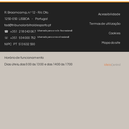
R. Braamcamp, n.º 12 - R/c Dto.
Acessibilidade
1250-050 LISBOA - Portugal
Termos de utilização
tad@tribunalarbitraldesporto.pt
(chamada para a rede fixa nacional)
☎ +351 218 043 067
Cookies
(chamada para a móvel nacional)
☏ +351 934 000 792
Mapa do site
NIPC: PT 513 632 590
Horário de funcionamento:
Dias úteis, das 9:00 às 13:00 e das 14:00 às 17:00