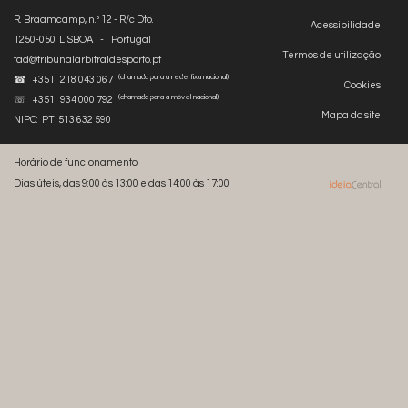
R. Braamcamp, n.º 12 - R/c Dto.
Acessibilidade
1250-050 LISBOA - Portugal
Termos de utilização
tad@tribunalarbitraldesporto.pt
(chamada para a rede fixa nacional)
☎ +351 218 043 067
Cookies
(chamada para a móvel nacional)
☏ +351 934 000 792
Mapa do site
NIPC: PT 513 632 590
Horário de funcionamento:
Dias úteis, das 9:00 às 13:00 e das 14:00 às 17:00