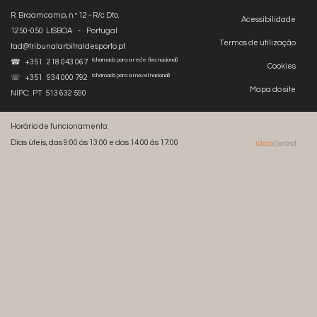
R. Braamcamp, n.º 12 - R/c Dto.
Acessibilidade
1250-050 LISBOA - Portugal
Termos de utilização
tad@tribunalarbitraldesporto.pt
(chamada para a rede fixa nacional)
☎ +351 218 043 067
Cookies
(chamada para a móvel nacional)
☏ +351 934 000 792
Mapa do site
NIPC: PT 513 632 590
Horário de funcionamento:
Dias úteis, das 9:00 às 13:00 e das 14:00 às 17:00