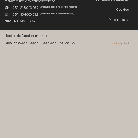
tad@tribunalarbitraldesporto.pt
(chamada para a rede fixa nacional)
☎ +351 218 043 067
Cookies
(chamada para a móvel nacional)
☏ +351 934 000 792
Mapa do site
NIPC: PT 513 632 590
Horário de funcionamento:
Dias úteis, das 9:00 às 13:00 e das 14:00 às 17:00