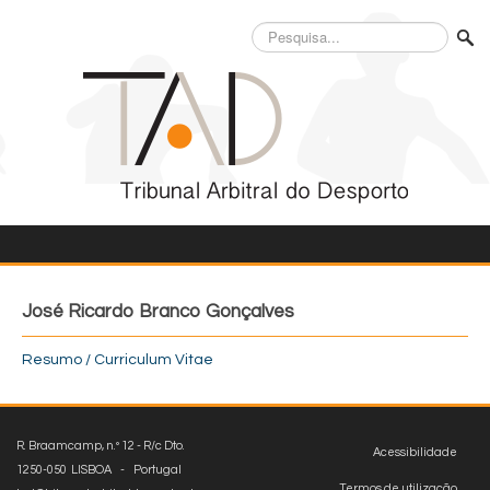
Pesquisa...
José Ricardo Branco Gonçalves
Resumo / Curriculum Vitae
R. Braamcamp, n.º 12 - R/c Dto.
Acessibilidade
1250-050 LISBOA - Portugal
Termos de utilização