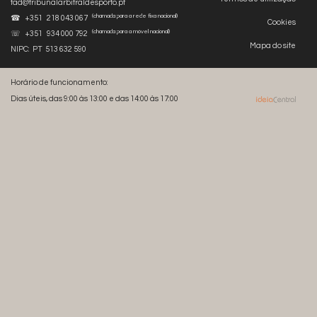
tad@tribunalarbitraldesporto.pt
(chamada para a rede fixa nacional)
☎ +351 218 043 067
Cookies
(chamada para a móvel nacional)
☏ +351 934 000 792
Mapa do site
NIPC: PT 513 632 590
Horário de funcionamento:
Dias úteis, das 9:00 às 13:00 e das 14:00 às 17:00