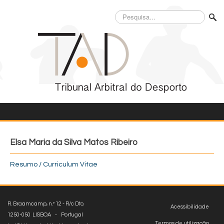
Pesquisa...
Elsa Maria da Silva Matos Ribeiro
Resumo / Curriculum Vitae
R. Braamcamp, n.º 12 - R/c Dto.
Acessibilidade
1250-050 LISBOA - Portugal
Termos de utilização